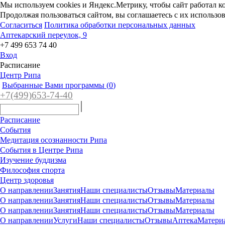
Мы используем cookies и Яндекс.Метрику, чтобы сайт работал к
Продолжая пользоваться сайтом, вы соглашаетесь с их использо
Согласиться
Политика обработки персональных данных
Аптекарский переулок, 9
+7 499 653 74 40
Вход
Расписание
Центр Рипа
Выбранные Вами программы (
0
)
+7(4
99)65
3-7
4-40
Расписание
События
Медитация осознанности Рипа
События в Центре Рипа
Изучение буддизма
Философия спорта
Центр здоровья
О направлении
Занятия
Наши специалисты
Отзывы
Материалы
О направлении
Занятия
Наши специалисты
Отзывы
Материалы
О направлении
Занятия
Наши специалисты
Отзывы
Материалы
О направлении
Услуги
Наши специалисты
Отзывы
Аптека
Матери