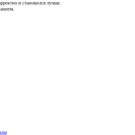
орректно и становился лучше.
ванием.
алы