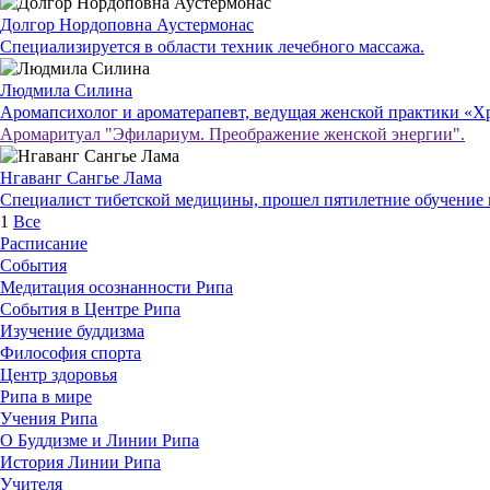
Долгор Нордоповна Аустермонас
Специализируется в области техник лечебного массажа.
Людмила Силина
Аромапсихолог и ароматерапевт, ведущая женской практики «Х
Аромаритуал "Эфилариум. Преображение женской энергии".
Нгаванг Сангье Лама
Специалист тибетской медицины, прошел пятилетние обучение 
1
Все
Расписание
События
Медитация осознанности Рипа
События в Центре Рипа
Изучение буддизма
Философия спорта
Центр здоровья
Рипа в мире
Учения Рипа
О Буддизме и Линии Рипа
История Линии Рипа
Учителя