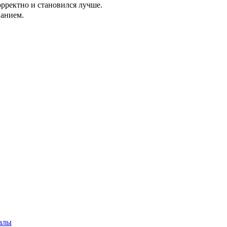
орректно и становился лучше.
ванием.
алы