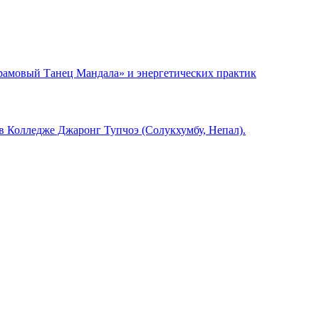
рамовый Танец Мандала» и энергетических практик
в Колледже Джаронг Тупчоэ (Солукхумбу, Непал).