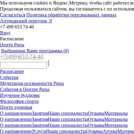
Мы используем cookies и Яндекс.Метрику, чтобы сайт работал к
Продолжая пользоваться сайтом, вы соглашаетесь с их использо
Согласиться
Политика обработки персональных данных
Аптекарский переулок, 9
+7 499 653 74 40
Вход
Расписание
Центр Рипа
Выбранные Вами программы (
0
)
+7(4
99)65
3-7
4-40
Расписание
События
Медитация осознанности Рипа
События в Центре Рипа
Изучение буддизма
Философия спорта
Центр здоровья
О направлении
Занятия
Наши специалисты
Отзывы
Материалы
О направлении
Занятия
Наши специалисты
Отзывы
Материалы
О направлении
Занятия
Наши специалисты
Отзывы
Материалы
О направлении
Услуги
Наши специалисты
Отзывы
Аптека
Матери