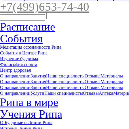
+7(4
99)65
3-7
4-40
Расписание
События
Медитация осознанности Рипа
События в Центре Рипа
Изучение буддизма
Философия спорта
Центр здоровья
О направлении
Занятия
Наши специалисты
Отзывы
Материалы
О направлении
Занятия
Наши специалисты
Отзывы
Материалы
О направлении
Занятия
Наши специалисты
Отзывы
Материалы
О направлении
Услуги
Наши специалисты
Отзывы
Аптека
Матери
Рипа в мире
Учения Рипа
О Буддизме и Линии Рипа
История Линии Рипа