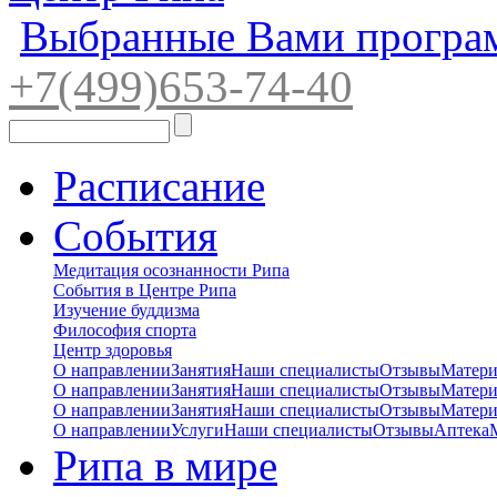
Выбранные Вами програ
+7(4
99)65
3-7
4-40
Расписание
События
Медитация осознанности Рипа
События в Центре Рипа
Изучение буддизма
Философия спорта
Центр здоровья
О направлении
Занятия
Наши специалисты
Отзывы
Матер
О направлении
Занятия
Наши специалисты
Отзывы
Матер
О направлении
Занятия
Наши специалисты
Отзывы
Матер
О направлении
Услуги
Наши специалисты
Отзывы
Аптека
Рипа в мире