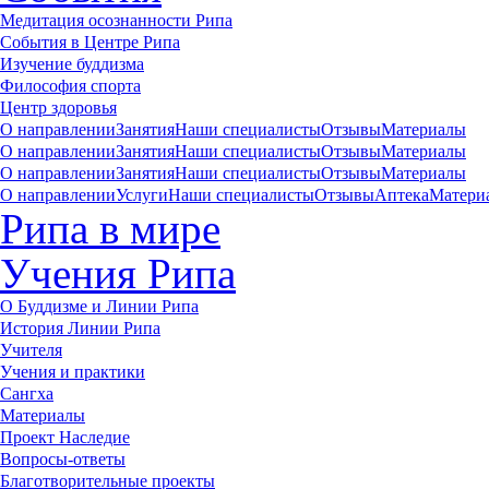
Медитация осознанности Рипа
События в Центре Рипа
Изучение буддизма
Философия спорта
Центр здоровья
О направлении
Занятия
Наши специалисты
Отзывы
Материалы
О направлении
Занятия
Наши специалисты
Отзывы
Материалы
О направлении
Занятия
Наши специалисты
Отзывы
Материалы
О направлении
Услуги
Наши специалисты
Отзывы
Аптека
Матери
Рипа в мире
Учения Рипа
О Буддизме и Линии Рипа
История Линии Рипа
Учителя
Учения и практики
Сангха
Материалы
Проект Наследие
Вопросы-ответы
Благотворительные проекты