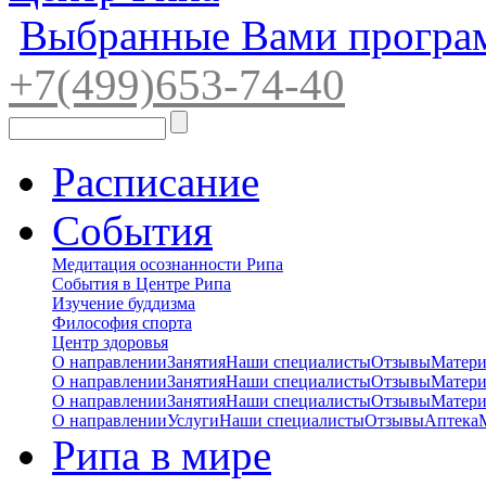
Выбранные Вами програ
+7(4
99)65
3-7
4-40
Расписание
События
Медитация осознанности Рипа
События в Центре Рипа
Изучение буддизма
Философия спорта
Центр здоровья
О направлении
Занятия
Наши специалисты
Отзывы
Матер
О направлении
Занятия
Наши специалисты
Отзывы
Матер
О направлении
Занятия
Наши специалисты
Отзывы
Матер
О направлении
Услуги
Наши специалисты
Отзывы
Аптека
Рипа в мире