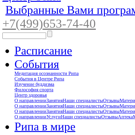
Выбранные Вами програ
+7(4
99)65
3-7
4-40
Расписание
События
Медитация осознанности Рипа
События в Центре Рипа
Изучение буддизма
Философия спорта
Центр здоровья
О направлении
Занятия
Наши специалисты
Отзывы
Матер
О направлении
Занятия
Наши специалисты
Отзывы
Матер
О направлении
Занятия
Наши специалисты
Отзывы
Матер
О направлении
Услуги
Наши специалисты
Отзывы
Аптека
Рипа в мире